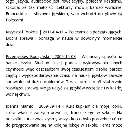
tego języka, audiobook jest rewelacyjny, polecam każdemu,
szkoda, że tak mało 🙂 Lektorzy mówią bardzo wyraźnie.
Francuski jest ślicznym językiem, sam wchodzi do głowy 😛
Polecam!
Krzysztof Prokop | 2011-04-11
– Polecam dla początkujących.
Dobra sprawa i pomaga w nauce w dowolnym momencie
dnia.
Przemysław Budzyński | 2009-10-03
– Wspaniały sposób na
naukę języka. Słucham lekcji podczas wykonywania innych
czynności więc oszczędzam swój czas.Jestem osobą bardzo
zajętą i wygospodarowanie czasu na naukę języków zawsze
sprawiało mi dużo problemów. Teraz format mp3 skutecznie
rozwiązał sprawę. Mogę uczyć się języków wszędzie i w każdej
wolnej chwili.
Joanna Marnik | 2009-09-14
– Kurs kupiłam dla mojej córki,
która właśnie zaczyna uczyć się francuskiego w szkole. Na
początku kursu znalazłyśmy wszystko co było potrzebne córce
do przygotowania się na kolejną lekcję w szkole. Teraz może