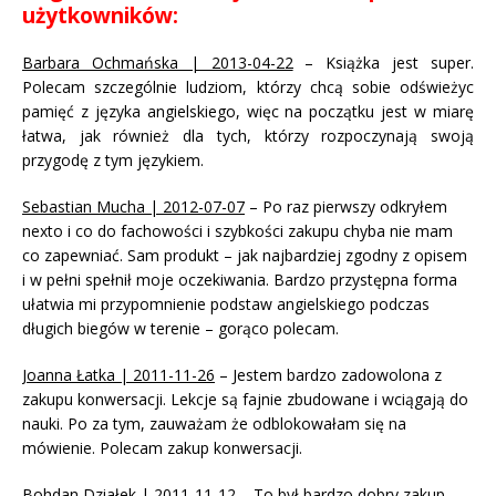
użytkowników:
Barbara Ochmańska | 2013-04-22
– Książka jest super.
Polecam szczególnie ludziom, którzy chcą sobie odświeżyc
pamięć z języka angielskiego, więc na początku jest w miarę
łatwa, jak również dla tych, którzy rozpoczynają swoją
przygodę z tym językiem.
Sebastian Mucha | 2012-07-07
– Po raz pierwszy odkryłem
nexto i co do fachowości i szybkości zakupu chyba nie mam
co zapewniać. Sam produkt – jak najbardziej zgodny z opisem
i w pełni spełnił moje oczekiwania. Bardzo przystępna forma
ułatwia mi przypomnienie podstaw angielskiego podczas
długich biegów w terenie – gorąco polecam.
Joanna Łatka | 2011-11-26
– Jestem bardzo zadowolona z
zakupu konwersacji. Lekcje są fajnie zbudowane i wciągają do
nauki. Po za tym, zauważam że odblokowałam się na
mówienie. Polecam zakup konwersacji.
Bohdan Działek | 2011-11-12
– To był bardzo dobry zakup.