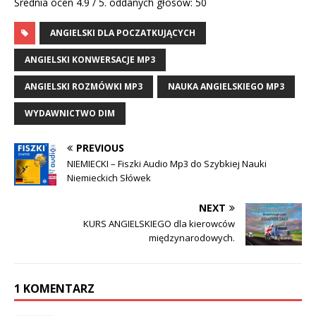
Średnia ocen
4.9
/ 5. oddanych głosów:
50
ANGIELSKI DLA POCZATKUJĄCYCH
ANGIELSKI KONWERSACJE MP3
ANGIELSKI ROZMÓWKI MP3
NAUKA ANGIELSKIEGO MP3
WYDAWNICTWO DIM
PREVIOUS
NIEMIECKI – Fiszki Audio Mp3 do Szybkiej Nauki
Niemieckich Słówek
NEXT
KURS ANGIELSKIEGO dla kierowców
międzynarodowych.
1 KOMENTARZ