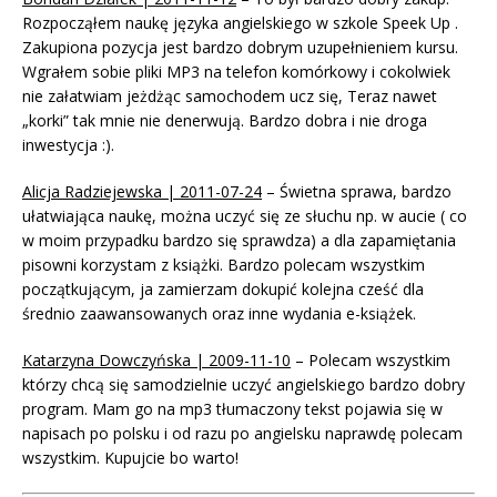
Rozpocząłem naukę języka angielskiego w szkole Speek Up .
Zakupiona pozycja jest bardzo dobrym uzupełnieniem kursu.
Wgrałem sobie pliki MP3 na telefon komórkowy i cokolwiek
nie załatwiam jeżdżąc samochodem ucz się, Teraz nawet
„korki” tak mnie nie denerwują. Bardzo dobra i nie droga
inwestycja :).
Alicja Radziejewska | 2011-07-24
– Świetna sprawa, bardzo
ułatwiająca naukę, można uczyć się ze słuchu np. w aucie ( co
w moim przypadku bardzo się sprawdza) a dla zapamiętania
pisowni korzystam z książki. Bardzo polecam wszystkim
początkującym, ja zamierzam dokupić kolejna cześć dla
średnio zaawansowanych oraz inne wydania e-książek.
Katarzyna Dowczyńska | 2009-11-10
– Polecam wszystkim
którzy chcą się samodzielnie uczyć angielskiego bardzo dobry
program. Mam go na mp3 tłumaczony tekst pojawia się w
napisach po polsku i od razu po angielsku naprawdę polecam
wszystkim. Kupujcie bo warto!