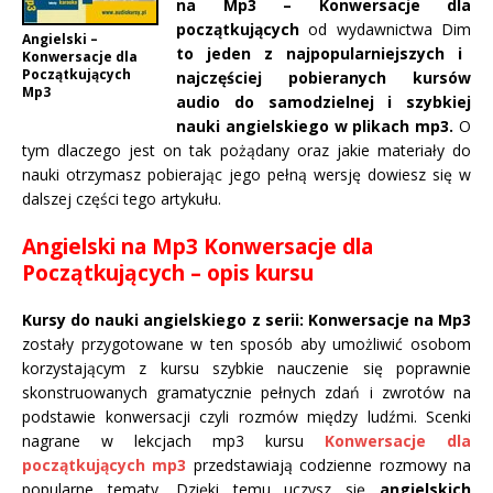
na Mp3 – Konwersacje dla
początkujących
od wydawnictwa Dim
Angielski –
to jeden z najpopularniejszych i
Konwersacje dla
Początkujących
najczęściej pobieranych kursów
Mp3
audio do samodzielnej i szybkiej
nauki angielskiego w plikach mp3.
O
tym dlaczego jest on tak pożądany oraz jakie materiały do
nauki otrzymasz pobierając jego pełną wersję dowiesz się w
dalszej części tego artykułu.
Angielski na Mp3 Konwersacje dla
Początkujących – opis kursu
Kursy do nauki angielskiego z serii: Konwersacje na Mp3
zostały przygotowane w ten sposób aby umożliwić osobom
korzystającym z kursu szybkie nauczenie się poprawnie
skonstruowanych gramatycznie pełnych zdań i zwrotów na
podstawie konwersacji czyli rozmów między ludźmi. Scenki
nagrane w lekcjach mp3 kursu
Konwersacje dla
początkujących mp3
przedstawiają codzienne rozmowy na
popularne tematy. Dzięki temu uczysz się
angielskich