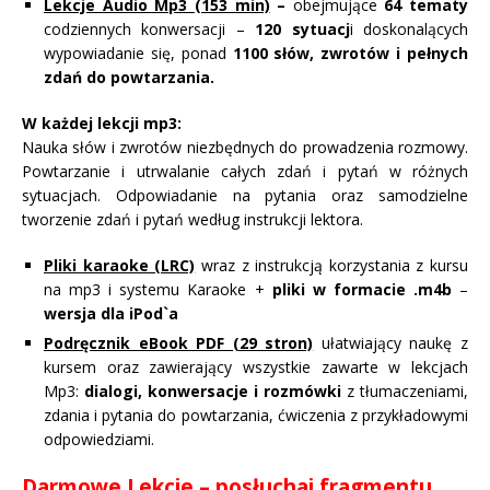
Lekcje Audio Mp3 (153 min)
–
obejmujące
64 tematy
codziennych konwersacji –
120 sytuacj
i doskonalących
wypowiadanie się, ponad
1100 słów, zwrotów i pełnych
zdań do powtarzania.
W każdej lekcji mp3:
Nauka słów i zwrotów niezbędnych do prowadzenia rozmowy.
Powtarzanie i utrwalanie całych zdań i pytań w różnych
sytuacjach. Odpowiadanie na pytania oraz samodzielne
tworzenie zdań i pytań według instrukcji lektora.
Pliki karaoke (LRC)
wraz z instrukcją korzystania z kursu
na mp3 i systemu Karaoke +
pliki w formacie .m4b
–
wersja dla iPod`a
Podręcznik eBook PDF (29 stron)
ułatwiający naukę z
kursem oraz zawierający wszystkie zawarte w lekcjach
Mp3:
dialogi, konwersacje i rozmówki
z tłumaczeniami,
zdania i pytania do powtarzania, ćwiczenia z przykładowymi
odpowiedziami.
Darmowe Lekcje – posłuchaj fragmentu