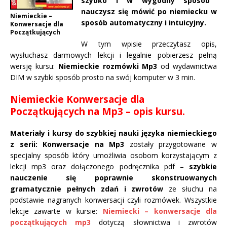
szybko i w wygodny sposób
nauczysz się mówić po niemiecku w
Niemieckie –
sposób automatyczny i intuicyjny.
Konwersacje dla
Początkujących
W tym wpisie przeczytasz opis,
wysłuchasz darmowych lekcji i legalnie pobierzesz pełną
wersję kursu:
Niemieckie rozmówki Mp3
od wydawnictwa
DIM w szybki sposób prosto na swój komputer w 3 min.
Niemieckie Konwersacje dla
Początkujących na Mp3 – opis kursu.
Materiały i kursy do szybkiej nauki języka niemieckiego
z serii: Konwersacje na Mp3
zostały przygotowane w
specjalny sposób który umożliwia osobom korzystającym z
lekcji mp3 oraz dołączonego podręcznika pdf –
szybkie
nauczenie się poprawnie skonstruowanych
gramatycznie pełnych zdań i zwrotów
ze słuchu na
podstawie nagranych konwersacji czyli rozmówek. Wszystkie
lekcje zawarte w kursie:
Niemiecki – konwersacje dla
początkujących mp3
dotyczą słownictwa i zwrotów