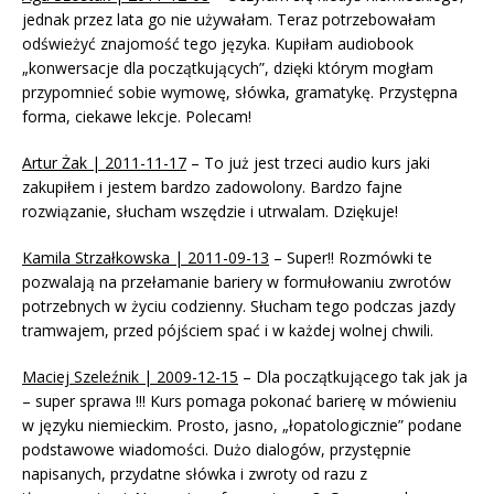
jednak przez lata go nie używałam. Teraz potrzebowałam
odświeżyć znajomość tego języka. Kupiłam audiobook
„konwersacje dla początkujących”, dzięki którym mogłam
przypomnieć sobie wymowę, słówka, gramatykę. Przystępna
forma, ciekawe lekcje. Polecam!
Artur Żak | 2011-11-17
– To już jest trzeci audio kurs jaki
zakupiłem i jestem bardzo zadowolony. Bardzo fajne
rozwiązanie, słucham wszędzie i utrwalam. Dziękuje!
Kamila Strzałkowska | 2011-09-13
– Super!! Rozmówki te
pozwalają na przełamanie bariery w formułowaniu zwrotów
potrzebnych w życiu codzienny. Słucham tego podczas jazdy
tramwajem, przed pójściem spać i w każdej wolnej chwili.
Maciej Szeleźnik | 2009-12-15
– Dla początkującego tak jak ja
– super sprawa !!! Kurs pomaga pokonać barierę w mówieniu
w języku niemieckim. Prosto, jasno, „łopatologicznie” podane
podstawowe wiadomości. Dużo dialogów, przystępnie
napisanych, przydatne słówka i zwroty od razu z