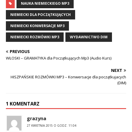
NAUKA NIEMIECKIEGO MP3
NIEMIECKI DLA POCZĄTKUJĄCYCH
NIEMIECKI KONWERSACJE MP3
NIEMIECKI ROZMÓWKI MP3
WYDAWNICTWO DIM
PREVIOUS
WŁOSKI – GRAMATYKA dla Początkujących Mp3 (Audio Kurs)
NEXT
HISZPAŃSKIE ROZMÓWKI MP3 – Konwersacje dla początkujacych
(DIM)
1 KOMENTARZ
grazyna
27 KWIETNIA 2015 O GODZ. 11:04