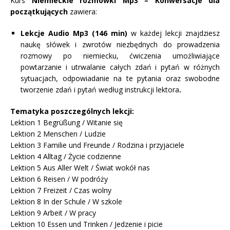
Kurs
Niemieckie rozmówki Mp3 – Konwersacje dla
początkujących
zawiera:
Lekcje Audio Mp3 (146 min)
w każdej lekcji znajdziesz
naukę słówek i zwrotów niezbędnych do prowadzenia
rozmowy po niemiecku, ćwiczenia umożliwiające
powtarzanie i utrwalanie całych zdań i pytań w różnych
sytuacjach, odpowiadanie na te pytania oraz swobodne
tworzenie zdań i pytań według instrukcji lektora
.
Tematyka poszczególnych lekcji:
Lektion 1 Begrüßung / Witanie się
Lektion 2 Menschen / Ludzie
Lektion 3 Familie und Freunde / Rodzina i przyjaciele
Lektion 4 Alltag / Życie codzienne
Lektion 5 Aus Aller Welt / Świat wokół nas
Lektion 6 Reisen / W podróży
Lektion 7 Freizeit / Czas wolny
Lektion 8 In der Schule / W szkole
Lektion 9 Arbeit / W pracy
Lektion 10 Essen und Trinken / Jedzenie i picie