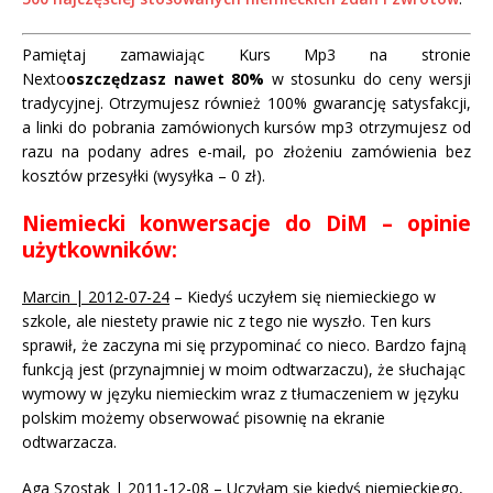
Pamiętaj zamawiając Kurs Mp3 na stronie
Nexto
oszczędzasz nawet 80%
w stosunku do ceny wersji
tradycyjnej. Otrzymujesz również 100% gwarancję satysfakcji,
a linki do pobrania zamówionych kursów mp3 otrzymujesz od
razu na podany adres e-mail, po złożeniu zamówienia bez
kosztów przesyłki (wysyłka – 0 zł).
Niemiecki konwersacje do DiM – opinie
użytkowników:
Marcin | 2012-07-24
– Kiedyś uczyłem się niemieckiego w
szkole, ale niestety prawie nic z tego nie wyszło. Ten kurs
sprawił, że zaczyna mi się przypominać co nieco. Bardzo fajną
funkcją jest (przynajmniej w moim odtwarzaczu), że słuchając
wymowy w języku niemieckim wraz z tłumaczeniem w języku
polskim możemy obserwować pisownię na ekranie
odtwarzacza.
Aga Szostak | 2011-12-08
– Uczyłam się kiedyś niemieckiego,