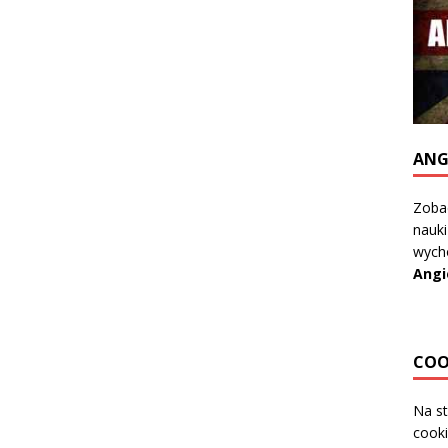
ANG
Zobac
nauki
wycho
Angi
COO
Na st
cooki