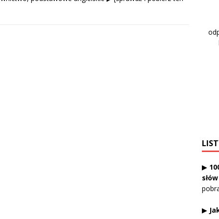
odp
LIST
▶
10
słów
pobr
▶
Ja