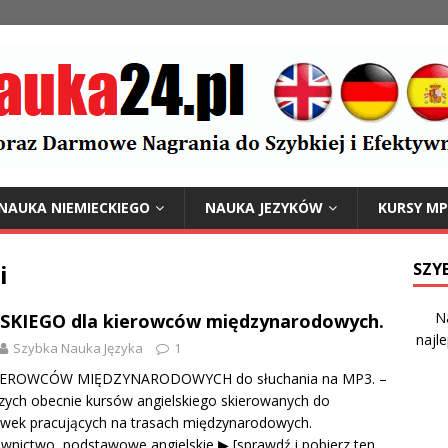
NAUKA NIEMIECKIEGO
NAUKA JEZYKÓW
KURSY MP
i
SZY
N
SKIEGO dla kierowców międzynarodowych.
najle
Szybka Nauka Języka
1
IEROWCÓW MIĘDZYNARODOWYCH do słuchania na MP3. –
szych obecnie kursów angielskiego skierowanych do
wek pracujących na trasach międzynarodowych.
łownictwo, podstawowe angielskie
▶ [sprawdź i pobierz ten