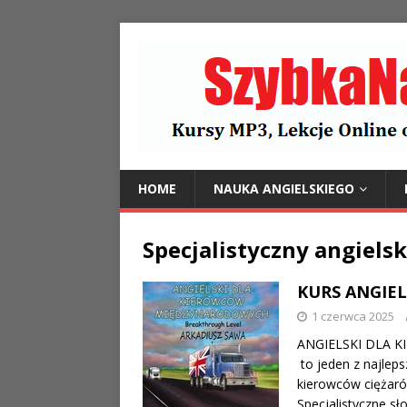
HOME
NAUKA ANGIELSKIEGO
Specjalistyczny angielsk
KURS ANGIEL
1 czerwca 2025
ANGIELSKI DLA K
to jeden z najlep
kierowców ciężaró
Specjalistyczne s