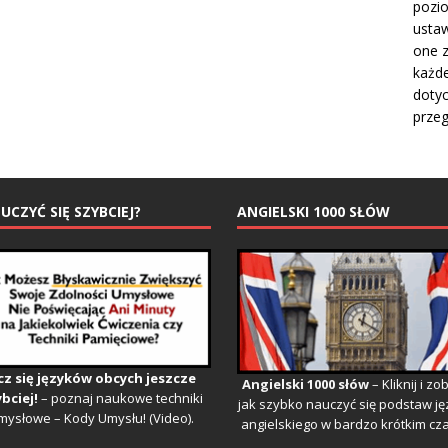
pozio
ustaw
one 
każde
dotyc
przeg
 UCZYĆ SIĘ SZYBCIEJ?
ANGIELSKI 1000 SŁÓW
cz się języków obcych jeszcze
Angielski 1000 słów
– Kliknij i zo
bciej!
– poznaj naukowe techniki
jak szybko nauczyć się podstaw j
mysłowe – Kody Umysłu! (Video).
angielskiego w bardzo krótkim cza