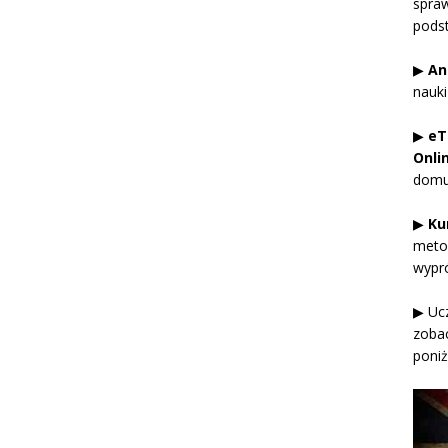
spra
podst
▶
An
nauki
▶
eT
Onli
domu
▶
Ku
metod
wypró
▶ Ucz
zobac
poniż